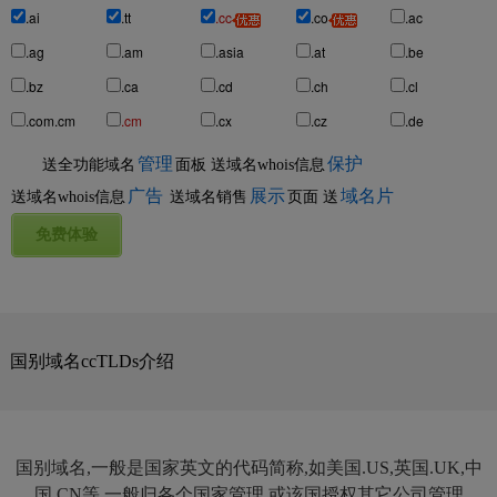
.ai
.tt
.cc
.co
.ac
.ag
.am
.asia
.at
.be
.bz
.ca
.cd
.ch
.cl
.com.cm
.cm
.cx
.cz
.de
管理
保护
送全功能域名
面板
送域名whois信息
广告
展示
域名片
送域名whois信息
送域名销售
页面
送
国别域名ccTLDs介绍
国别域名,一般是国家英文的代码简称,如美国.US,英国.UK,中
国.CN等,一般归各个国家管理,或该国授权其它公司管理