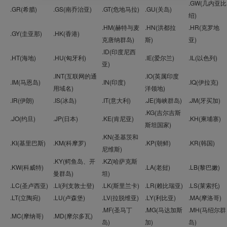
.GW(几内亚比
.GR(希腊)
.GS(南乔治亚)
.GT(危地马拉)
.GU(关岛)
绍)
.HM(赫特与麦
.HN(洪都拉
.HR(克罗地
.GY(圭亚那)
.HK(香港)
克唐纳群岛)
斯)
亚)
.ID(印度尼西
.HT(海地)
.HU(匈牙利)
.IE(爱尔兰)
.IL(以色列)
亚)
.INT(互联网的通
.IO(英属印度
.IM(马恩岛)
.IN(印度)
.IQ(伊拉克)
用域名)
洋领地)
.IR(伊朗)
.IS(冰岛)
.IT(意大利)
.JE(海峡群岛)
.JM(牙买加)
.KG(吉尔吉斯
.JO(约旦)
.JP(日本)
.KE(肯尼亚)
.KH(柬埔寨)
斯坦国家)
.KN(圣基茨和
.KI(基里巴斯)
.KM(科摩罗)
.KP(朝鲜)
.KR(韩国)
尼维斯)
.KY(鳄鱼岛、开
.KZ(哈萨克斯
.KW(科威特)
.LA(老挝)
.LB(黎巴嫩)
曼群岛)
坦)
.LC(圣卢西亚)
.LI(列支敦士登)
.LK(斯里兰卡)
.LR(赖比瑞亚)
.LS(莱索托)
.LT(立陶宛)
.LU(卢森堡)
.LV(拉脱维亚)
.LY(利比亚)
.MA(摩洛哥)
.MF(圣马丁
.MG(马达加斯
.MH(马绍尔群
.MC(摩纳哥)
.MD(摩尔多瓦)
岛)
加)
岛)