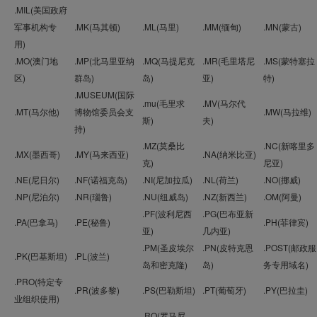
.MIL(美国政府
军事机构专
.MK(马其顿)
.ML(马里)
.MM(缅甸)
.MN(蒙古)
用)
.MO(澳门地
.MP(北马里亚纳
.MQ(马提尼克
.MR(毛里塔尼
.MS(蒙特塞拉
区)
群岛)
岛)
亚)
特)
.MUSEUM(国际
.mu(毛里求
.MV(马尔代
.MT(马尔他)
博物馆委员会支
.MW(马拉维)
斯)
夫)
持)
.MZ(莫桑比
.NC(新喀里多
.MX(墨西哥)
.MY(马来西亚)
.NA(纳米比亚)
克)
尼亚)
.NE(尼日尔)
.NF(诺福克岛)
.NI(尼加拉瓜)
.NL(荷兰)
.NO(挪威)
.NP(尼泊尔)
.NR(瑙鲁)
.NU(纽威岛)
.NZ(新西兰)
.OM(阿曼)
.PF(波利尼西
.PG(巴布亚新
.PA(巴拿马)
.PE(秘鲁)
.PH(菲律宾)
亚)
几内亚)
.PM(圣皮埃尔
.PN(皮特克恩
.POST(邮政服
.PK(巴基斯坦)
.PL(波兰)
岛和密克隆)
岛)
务专用域名)
.PRO(特定专
.PR(波多黎)
.PS(巴勒斯坦)
.PT(葡萄牙)
.PY(巴拉圭)
业组织使用)
.RO(罗马尼