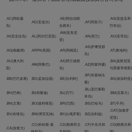
.AC(阿松森
.AE(阿拉伯联
.AG(安提瓜和
.AD(安道尔)
.AF(阿富汗)
岛)
合酋长)
巴布达)
.AM(亚美尼
.AI(安圭拉岛)
.AL(阿尔巴尼亚)
.AN(荷兰)
.AO(安哥拉)
亚)
.AS(萨摩亚群
.AQ(南极洲)
.ARPA(美国)
.AR(阿根廷)
.AT(奥地利)
岛)
.AU(澳大利
.AX(阿兰德群
.BA(波斯尼亚
.AW(阿鲁巴)
.AZ(阿塞拜疆)
亚)
岛)
与黑塞哥维那)
.BF(布基纳法
.BB(巴巴多斯)
.BD(孟加拉国)
.BE(比利时)
.BG(保加利亚)
索)
.BL(圣巴泰勒
.BH(巴林)
.BI(布隆迪)
.BJ(贝宁)
.BM(百慕大)
米岛)
.BN(文莱)
.BO(玻利维亚)
.BR(巴西)
.BS(巴哈马)
.BT(不丹)
.CAT(加泰罗
.BV(布维岛)
.BW(博茨瓦纳)
.BY(白俄罗斯)
.BZ(伯利兹)
尼亚)
.CC(科科斯-基
.CD(刚果民主
.CF(中非共和
.CG(刚果共和
.CA(加拿大)
林群岛)
共和国)
国)
国)