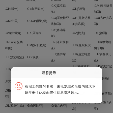
.CK(库克群
.CM(喀麦隆共
.CH(瑞士)
.CI(象牙海岸)
.CL(智利)
岛)
和国)
.CO(哥伦比亚
.CR(哥斯达黎
.CU(古巴共和
.CN(中国)
.COOP(限制级)
共和国)
加共和国)
国)
.CY(塞浦路
.CV(佛得角)
.CX(圣诞岛)
.CZ(捷克)
.DE(德国)
斯)
.DJ(吉布提共
.DZ(阿尔及利
.EDU(教育机
.DM(多米尼克)
.EC(厄瓜多尔)
和国)
亚)
构专用)
.EH(西萨摩
.ER(厄立特里
.ET(埃塞俄比
.EE(爱沙尼亚)
.EG(埃及)
亚)
亚)
亚)
.FK(福克兰群
.FM(密克罗尼
.EU(欧盟)
.FI(芬兰)
.FJ(斐济)
岛)
西亚)
温馨提示
.GD(格林纳
.FO(法罗群岛)
.FR(法国)
.GA(加蓬)
.GB(英国)
达)
根据工信部的要求，未批复域名后缀的域名不
.GE(格鲁吉
.GF(法属圭亚
.GG(格恩西
能注册！此页面仅供信息资料展示。
.GH(加纳)
.GI(直布罗陀)
亚)
那)
岛)
.GP(瓜德罗普
.GQ(赤道几内
.GL(格陵兰岛)
.GM(冈比亚)
.GN(几内亚)
岛)
亚)