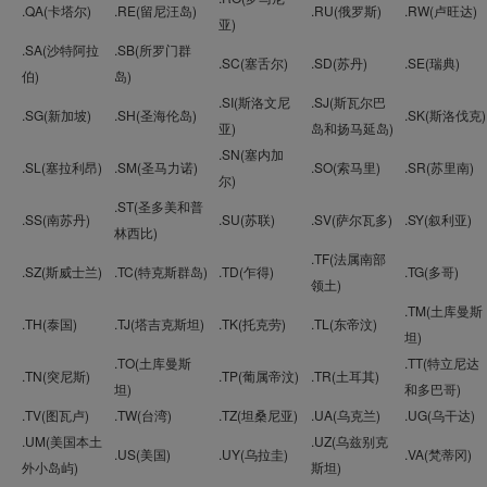
.QA(卡塔尔)
.RE(留尼汪岛)
.RU(俄罗斯)
.RW(卢旺达)
亚)
.SA(沙特阿拉
.SB(所罗门群
.SC(塞舌尔)
.SD(苏丹)
.SE(瑞典)
伯)
岛)
.SI(斯洛文尼
.SJ(斯瓦尔巴
.SG(新加坡)
.SH(圣海伦岛)
.SK(斯洛伐克)
亚)
岛和扬马延岛)
.SN(塞内加
.SL(塞拉利昂)
.SM(圣马力诺)
.SO(索马里)
.SR(苏里南)
尔)
.ST(圣多美和普
.SS(南苏丹)
.SU(苏联)
.SV(萨尔瓦多)
.SY(叙利亚)
林西比)
.TF(法属南部
.SZ(斯威士兰)
.TC(特克斯群岛)
.TD(乍得)
.TG(多哥)
领土)
.TM(土库曼斯
.TH(泰国)
.TJ(塔吉克斯坦)
.TK(托克劳)
.TL(东帝汶)
坦)
.TO(土库曼斯
.TT(特立尼达
.TN(突尼斯)
.TP(葡属帝汶)
.TR(土耳其)
坦)
和多巴哥)
.TV(图瓦卢)
.TW(台湾)
.TZ(坦桑尼亚)
.UA(乌克兰)
.UG(乌干达)
.UM(美国本土
.UZ(乌兹别克
.US(美国)
.UY(乌拉圭)
.VA(梵蒂冈)
外小岛屿)
斯坦)