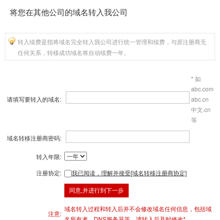
将您在其他公司的域名转入我公司
转入续费是指将域名完全转入我公司进行统一管理和续费，与原注册商无
任何关系，转移成功域名将自动续费一年。
* 如
abc.com
请填写要转入的域名:
abc.cn
中文.cn
等
域名转移注册商密码:
转入年限:
注册协定:
我已阅读，理解并接受[域名转移注册商协定]
域名转入过程和转入后并不会修改域名任何信息，包括域
注意:
名所有者，DNS服务器等，请转入后及时修改*